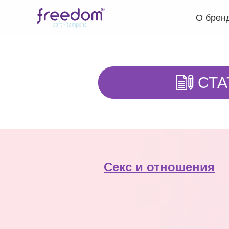
О брен
СТА
Секс и отношения