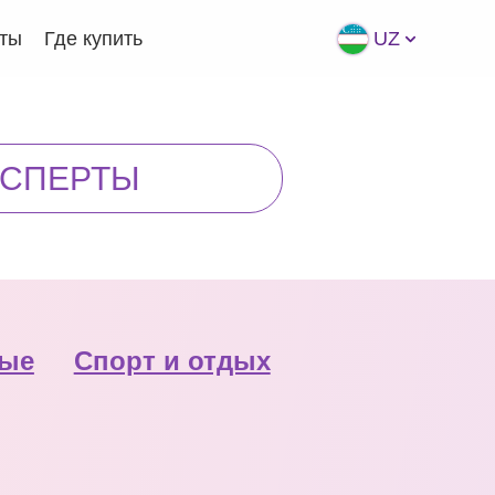
кты
Где купить
UZ
КCПЕРТЫ
ные
Спорт и отдых